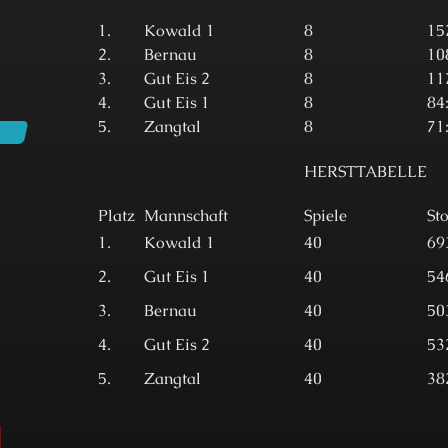
1.
Kowald 1
8
15
2.
Bernau
8
10
3.
Gut Eis 2
8
11
4.
Gut Eis 1
8
84
5.
Zangtal
8
71
HERSTTABELLE
Platz
Mannschaft
Spiele
St
1.
Kowald 1
40
69
2.
Gut Eis 1
40
54
3.
Bernau
40
50
4.
Gut Eis 2
40
53
5.
Zangtal
40
38