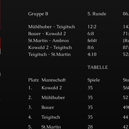
Gruppe B
5. Runde
06
Mühlhuber - Teigitsch
12:2
14
Bauer - Kowald 2
6:8
71
St.Martin - Ambros
fehlt
(R
Kowald 2 - Teigitsch
8:6
87
Teigitsch - St.Martin
4:10
52
TABELLE
Platz
Mannschaft
Spiele
St
1.
Kowald 2
35
56
2.
Mühlhuber
35
52
3.
Bauer
35
49
4.
Teigitsch
35
44
5.
St.Martin
28
42