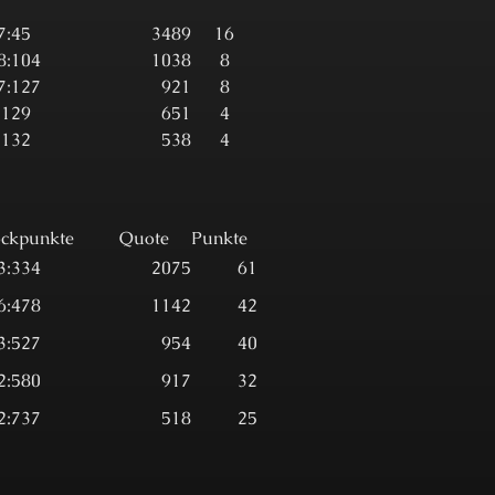
7:45
3489
16
8:104
1038
8
7:127
921
8
:129
651
4
:132
538
4
ockpunkte
Quote
Punkte
3:334
2075
61
6:478
1142
42
3:527
954
40
2:580
917
32
2:737
518
25