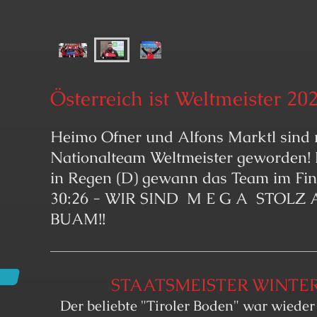
Österreich ist Weltmeister 20
Heimo Ofner und Alfons Marktl sind
Nationalteam Weltmeister geworden! 
in Regen (D) gewann das Team im Fina
30:26 - WIR SIND M E G A STOLZ
BUAM!!
STAATSMEISTER WINTER
Der beliebte "Tiroler Boden" war wiede